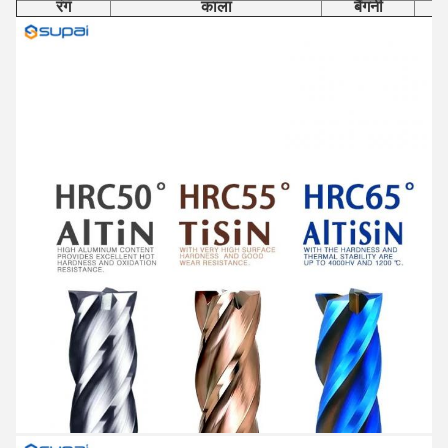
रंग
काला
बैंगनी