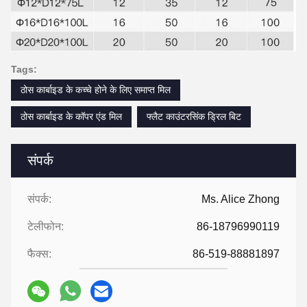
Tags:
ठोस कार्बाइड के कच्चे होने के लिए समाप्त मिल
ठोस कार्बाइड के कॉपर एंड मिल
फ्लैट काउंटरसिंक ड्रिल बिट
संपर्क
संपर्क:
Ms. Alice Zhong
टेलीफोन:
86-18796990119
फैक्स:
86-519-88881897