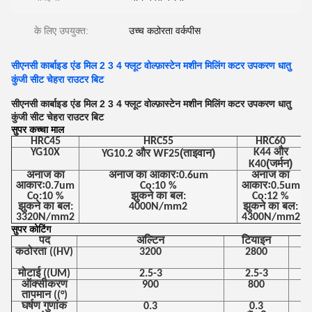
के लिए उपयुक्त:
उच्च कठोरता वर्कपीस
सीएनसी कार्बाइड एंड मिल 2 3 4 फ्लूट वोल्फ़ास्टेन मशीन मिलिंग कटर उपकरण धातु
कुंजी सीट चेहरा राउटर बिट
सीएनसी कार्बाइड एंड मिल 2 3 4 फ्लूट वोल्फ़ास्टेन मशीन मिलिंग कटर उपकरण धातु
कुंजी सीट चेहरा राउटर बिट
सुपर कच्चा माल
HRC45
HRC55
HRC60
YG10X
(ताइवान)
K44 और
YG10.2 और WF25
(जर्मन)
K40
अनाज का
अनाज का आकारः0.6um
अनाज का
आकारः0.7um
Co:10 %
आकारः0.5um
Co:10 %
झुकने का बल:
Co:12 %
झुकने का बल:
4000N/mm2
झुकने का बल:
3320N/mm2
4300N/mm2
सुपर कोटिंग
पद
अल्टिन
टियाइन
कठोरता ((HV)
3200
2800
मोटाई ((UM)
2.5-3
2.5-3
ऑक्सीकरण
900
800
तापमान ((°)
घर्षण गुणांक
0.3
0.3