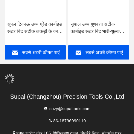
सुपल टिकाऊ उच्च ग्रेड कार्बाइड
सुपाल उच्च गुणवत्ता सटीक
रूटर बिट सटीक लकड़ी के काम
कार्बाइड रूटर बिट भारी-शुल्क
के अनुप्रयोगों के लिए
लकड़ी के काम के लिए
सबसे अच्छी कीमत पाएं
सबसे अच्छी कीमत पाएं
Supal (Changzhou) Precision Tools Co.,Ltd
suzy@supaltools.com
86-18796990119
पूनान स्ट्रीट नंबर 105, शिक्सिआशु टाउन, शिनबेई जिला, चांगझोउ शहर,