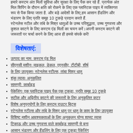
हमारे कस्टम अंत मिलों सुविधा और सुरक्षा के लिए पैक कर रहे हैं. प्रत्येक अंत
मिल शिपिंग के दौरान क्षति को रोकने के लिए एक प्लास्टिक पाइप में व्यक्तिगत
रूप से पैक किया जाता है. और बड़े आदेशों के लिए,हम आसान हैंडलिंग और
भंडारण के लिए प्रति समूह 10 टुकड़े प्रदान करते हैं.
स्टेनलेस स्टील और तांबे के मिश्र धातुओं के उच्च परिशुद्धता, उच्च गुणवत्ता और
कुशल काटने के लिए कस्टम एंड मिलों का चयन करें।अपनी कस्टम काटने की
जरूरतों पर चर्चा करने के लिए आज ही हमसे संपर्क करें!
विशेषताएं:
उत्पाद का नाम: कस्टम एंड मिल
सीएनसी मशीनः माइकल, डेकल, एएनसीए, टीटीबी, शीर्ष
के लिए उपयुक्तः स्टेनलेस स्टील्स, तांबा मिश्र धातु
शंकु व्यासः अनुकूलित
सामग्री: कार्बाइड
पैकेजिंगः एक प्लास्टिक पाइप पैक एक टुकड़ा, प्रति समूह 10 टुकड़े
सटीक और अद्वितीय काटने की जरूरतों के लिए अनुकूलित कटर
विशेष अनुप्रयोगों के लिए कस्टम राउटर बिट्स
स्टेनलेस स्टील्स और तांबे के मिश्र धातु पर धातु के काम के लिए उपयुक्त
विशिष्ट मशीन आवश्यकताओं के लिए अनुकूलन योग्य शाफ्ट व्यास
टिकाऊ और उच्च गुणवत्ता वाले कार्बाइड सामग्री से बना
आसान भंडारण और हैंडलिंग के लिए एक टुकड़ा पैकेजिंग