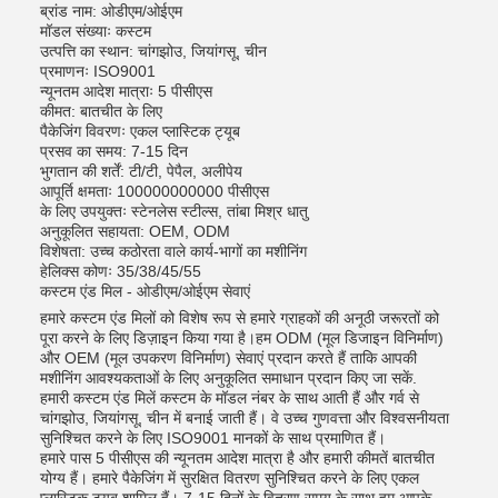
ब्रांड नाम: ओडीएम/ओईएम
मॉडल संख्याः कस्टम
उत्पत्ति का स्थान: चांगझोउ, जियांगसू, चीन
प्रमाणनः ISO9001
न्यूनतम आदेश मात्राः 5 पीसीएस
कीमत: बातचीत के लिए
पैकेजिंग विवरणः एकल प्लास्टिक ट्यूब
प्रसव का समय: 7-15 दिन
भुगतान की शर्तें: टी/टी, पेपैल, अलीपेय
आपूर्ति क्षमताः 100000000000 पीसीएस
के लिए उपयुक्तः स्टेनलेस स्टील्स, तांबा मिश्र धातु
अनुकूलित सहायता: OEM, ODM
विशेषता: उच्च कठोरता वाले कार्य-भागों का मशीनिंग
हेलिक्स कोणः 35/38/45/55
कस्टम एंड मिल - ओडीएम/ओईएम सेवाएं
हमारे कस्टम एंड मिलों को विशेष रूप से हमारे ग्राहकों की अनूठी जरूरतों को
पूरा करने के लिए डिज़ाइन किया गया है।हम ODM (मूल डिजाइन विनिर्माण)
और OEM (मूल उपकरण विनिर्माण) सेवाएं प्रदान करते हैं ताकि आपकी
मशीनिंग आवश्यकताओं के लिए अनुकूलित समाधान प्रदान किए जा सकें.
हमारी कस्टम एंड मिलें कस्टम के मॉडल नंबर के साथ आती हैं और गर्व से
चांगझोउ, जियांगसू, चीन में बनाई जाती हैं। वे उच्च गुणवत्ता और विश्वसनीयता
सुनिश्चित करने के लिए ISO9001 मानकों के साथ प्रमाणित हैं।
हमारे पास 5 पीसीएस की न्यूनतम आदेश मात्रा है और हमारी कीमतें बातचीत
योग्य हैं। हमारे पैकेजिंग में सुरक्षित वितरण सुनिश्चित करने के लिए एकल