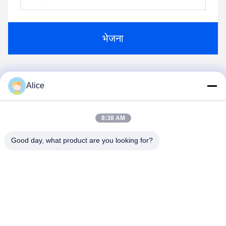
भेजना
Alice
1
2
3
4
5
6
8:38 AM
Good day, what product are you looking for?
Supal (Changzhou) Precision Tools Co.,Ltd
suzy@supaltools.com