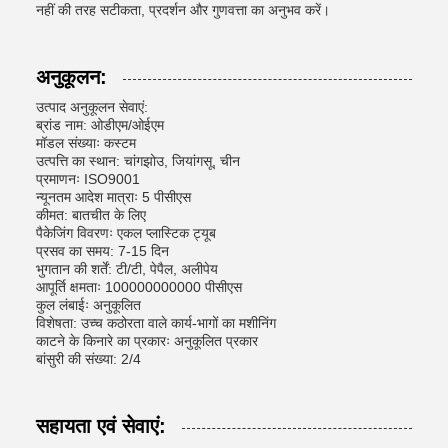
नहीं की तरह सटीकता, प्रदर्शन और गुणवत्ता का अनुभव करें।
अनुकूलन:
उत्पाद अनुकूलन सेवाएं:
ब्रांड नाम: ओडीएम/ओईएम
मॉडल संख्याः कस्टम
उत्पत्ति का स्थान: चांगझोउ, जियांगसू, चीन
प्रमाणनः ISO9001
न्यूनतम आदेश मात्राः 5 पीसीएस
कीमत: बातचीत के लिए
पैकेजिंग विवरणः एकल प्लास्टिक ट्यूब
प्रसव का समय: 7-15 दिन
भुगतान की शर्तें: टी/टी, पेपैल, अलीपेय
आपूर्ति क्षमताः 100000000000 पीसीएस
कुल लंबाईः अनुकूलित
विशेषता: उच्च कठोरता वाले कार्य-भागों का मशीनिंग
काटने के किनारे का प्रकारः अनुकूलित प्रकार
बांसुरी की संख्या: 2/4
सहायता एवं सेवाएं: